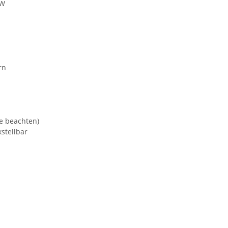
 W
rn
e beachten)
stellbar