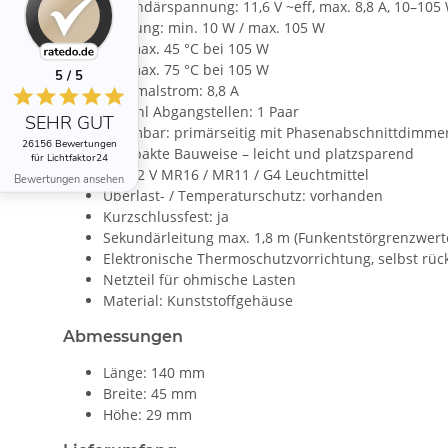
Sekundärspannung: 11,6 V ~eff, max. 8,8 A, 10–105
Leistung: min. 10 W / max. 105 W
TA: max. 45 °C bei 105 W
TC: max. 75 °C bei 105 W
5 / 5
Maximalstrom: 8,8 A
Anzahl Abgangstellen: 1 Paar
SEHR GUT
Dimmbar: primärseitig mit Phasenabschnittdimme
26156 Bewertungen
Kompakte Bauweise – leicht und platzsparend
für Lichtfaktor24
Für 12 V MR16 / MR11 / G4 Leuchtmittel
Bewertungen ansehen
Überlast- / Temperaturschutz: vorhanden
Kurzschlussfest: ja
Sekundärleitung max. 1,8 m (Funkentstörgrenzwert
Elektronische Thermoschutzvorrichtung, selbst rück
Netzteil für ohmische Lasten
Material: Kunststoffgehäuse
Abmessungen
Länge: 140 mm
Breite: 45 mm
Höhe: 29 mm