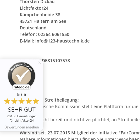
Thorsten Dickau
Lichtfaktor24
Kämpchenheide 38
45721 Haltern am See
Deutschland
Telefon: 02364 6061550
E-Mail:
info@123-haustechnik.de
USt-IdNr.: DE815107578
5 / 5
Alternative Streitbeilegung:
Die Europäische Kommission stellt eine Plattform für die
SEHR GUT
26156 Bewertungen
Wir sind nicht bereit und nicht verpflichtet, an Streitb
für Lichtfaktor24
Bewertungen ansehen
Wir sind seit
23.07.2015
Mitglied der Initiative "FairCom
Nähere Informationen hierzu finden Sie unter
www.haend