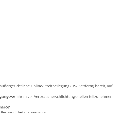
 außergerichtliche Online-Streitbeilegung (OS-Plattform) bereit, au
eilegungsverfahren vor Verbraucherschlichtungsstellen teilzunehmen
merce".
lerbund.de/faircommerce
.