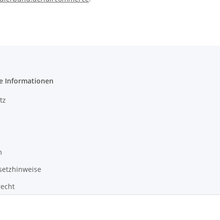
e Informationen
tz
m
setzhinweise
recht