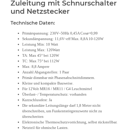
Zuleitung mit Schnurschalter
und Netzstecker
Technische Daten:
Primärspannung: 230V~50Hz 0,45A Cosø=0,99
Sekundärspannung: 11,6V~eff Max. 8,8A 10-120W
Leistung Min: 10 Watt
Leistung Max: 120Watt
TA: Max 45° bei 120W
TC: Max 75° bei 112W
Max: 8,8 Ampere
Anzahl Abgangstellen: 1 Paar
Primär dimmbar mit Phasenabschnittdimmern.
Kleine und kompakte Bauweise.
Für 12Volt MR16 / MR11 / G4 Leuchtmittel
Überlast- / Temperaturschutz: vorhanden
Kurzschlussfest: Ja
Die sekundäre Leitungslänge darf 1,8 Meter nicht
überschreiben, um Funkentstörgrenzwerte nicht zu
überschreiten
Elektronische Thermoschutzvorrichtung, selbst rückstellbar.
Netzteil für ohmische Lasten.