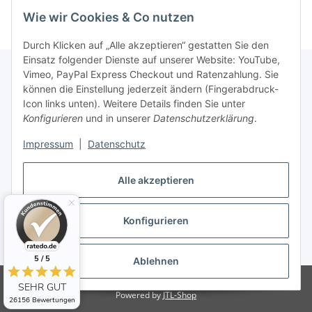
Wie wir Cookies & Co nutzen
Durch Klicken auf „Alle akzeptieren“ gestatten Sie den
Einsatz folgender Dienste auf unserer Website: YouTube,
Vimeo, PayPal Express Checkout und Ratenzahlung. Sie
können die Einstellung jederzeit ändern (Fingerabdruck-
Informationen
Icon links unten). Weitere Details finden Sie unter
Konfigurieren
und in unserer
Datenschutzerklärung
.
Gesetzliche Informationen
Impressum
|
Datenschutz
Alle akzeptieren
Konfigurieren
Vertrag widerrufen
* Alle Preise inkl. gesetzlicher USt., zzgl.
Versand
5 / 5
Ablehnen
© 123-Haustechnik - Thorsten Dickau
SEHR GUT
Powered by
JTL-Shop
26156 Bewertungen