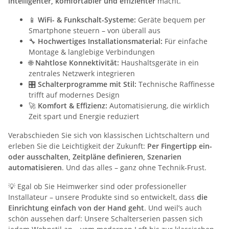
intelligenter, komfortabler und effizienter
macht.
📱
WiFi- & Funkschalt-Systeme:
Geräte bequem per
Smartphone steuern – von überall aus
🔧
Hochwertiges Installationsmaterial:
Für einfache
Montage & langlebige Verbindungen
🌐
Nahtlose Konnektivität:
Haushaltsgeräte in ein
zentrales Netzwerk integrieren
🎛️
Schalterprogramme mit Stil:
Technische Raffinesse
trifft auf modernes Design
🚀
Komfort & Effizienz:
Automatisierung, die wirklich
Zeit spart und Energie reduziert
Verabschieden Sie sich von klassischen Lichtschaltern und
erleben Sie die Leichtigkeit der Zukunft:
Per Fingertipp ein-
oder ausschalten, Zeitpläne definieren, Szenarien
automatisieren
. Und das alles – ganz ohne Technik-Frust.
💡 Egal ob Sie Heimwerker sind oder professioneller
Installateur – unsere Produkte sind so entwickelt, dass
die
Einrichtung einfach von der Hand geht
. Und weil’s auch
schön aussehen darf: Unsere Schalterserien passen sich