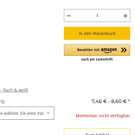
In den Warenkorb
 flach & weiß
ung
7,46 € -
8,60 €
*
te wählen Sie eine Variation.
Momentan nicht verfügbar
Zum Artikel