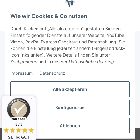
90x90mm / für 50mm
LED Leuchtmittel
Leuchtmittel
Wie wir Cookies & Co nutzen
Durch Klicken auf „Alle akzeptieren“ gestatten Sie den
Einsatz folgender Dienste auf unserer Website: YouTube,
Vimeo, PayPal Express Checkout und Ratenzahlung. Sie
können die Einstellung jederzeit ändern (Fingerabdruck-
Informationen
Icon links unten). Weitere Details finden Sie unter
Konfigurieren
und in unserer
Datenschutzerklärung
.
Gesetzliche Informationen
Impressum
|
Datenschutz
Alle akzeptieren
Konfigurieren
Vertrag widerrufen
* Alle Preise inkl. gesetzlicher USt., zzgl.
Versand
5 / 5
Ablehnen
© 123-Haustechnik - Thorsten Dickau
SEHR GUT