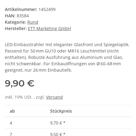
Artikelnummer:
1452499
HAN:
83584
Kategorie:
Rund
Hersteller:
ETT Marketing GmbH
LED-Einbaustrahler mit eleganter Glasfront und Spiegeloptik.
Passend für 50 mm GU10 oder MR16 Leuchtmittel (nicht
enthalten). Robuste Ausführung aus Aluminium und Glas,
nicht schwenkbar. Für Einbauöffnungen von Ø 60–68 mm
geeignet, nur 26 mm Einbautiefe.
9,90 €
inkl. 19% USt. , zzgl.
Versand
ab
Stückpreis
4
9,70 €
*
7
9,50 €
*