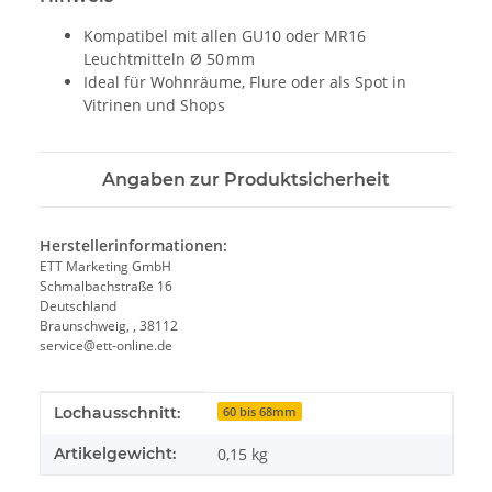
Kompatibel mit allen GU10 oder MR16
Leuchtmitteln Ø 50 mm
Ideal für Wohnräume, Flure oder als Spot in
Vitrinen und Shops
Angaben zur Produktsicherheit
Herstellerinformationen:
ETT Marketing GmbH
Schmalbachstraße 16
Deutschland
Braunschweig, , 38112
service@ett-online.de
Produkteigenschaft
Wert
Lochausschnitt:
60 bis 68mm
Artikelgewicht:
0,15
kg