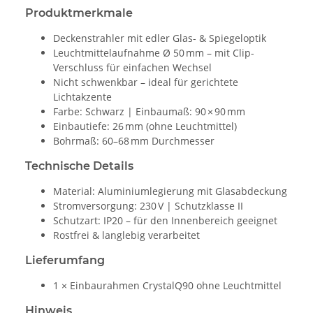
Produktmerkmale
Deckenstrahler mit edler Glas- & Spiegeloptik
Leuchtmittelaufnahme Ø 50 mm – mit Clip-
Verschluss für einfachen Wechsel
Nicht schwenkbar – ideal für gerichtete
Lichtakzente
Farbe: Schwarz | Einbaumaß: 90 × 90 mm
Einbautiefe: 26 mm (ohne Leuchtmittel)
Bohrmaß: 60–68 mm Durchmesser
Technische Details
Material: Aluminiumlegierung mit Glasabdeckung
Stromversorgung: 230 V | Schutzklasse II
Schutzart: IP20 – für den Innenbereich geeignet
Rostfrei & langlebig verarbeitet
Lieferumfang
1 × Einbaurahmen CrystalQ90 ohne Leuchtmittel
Hinweis