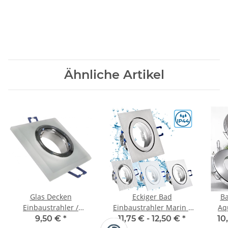
Ähnliche Artikel
Glas Decken
Eckiger Bad
Ba
Einbaustrahler /
Einbaustrahler Marin /
Aqu
Milchglas / 230V / Starr /
230Volt / IP44 / Ohne
Ohn
9,50 €
*
11,75 € -
12,50 €
*
10