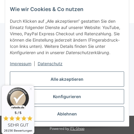
Wie wir Cookies & Co nutzen
Durch Klicken auf „Alle akzeptieren“ gestatten Sie den
Einsatz folgender Dienste auf unserer Website: YouTube,
Vimeo, PayPal Express Checkout und Ratenzahlung. Sie
können die Einstellung jederzeit ändern (Fingerabdruck-
Informationen
Icon links unten). Weitere Details finden Sie unter
Konfigurieren
und in unserer
Datenschutzerklärung
.
Gesetzliche Informationen
Impressum
|
Datenschutz
Alle akzeptieren
Konfigurieren
Vertrag widerrufen
* Alle Preise inkl. gesetzlicher USt., zzgl.
Versand
5 / 5
Ablehnen
© 123-Haustechnik - Thorsten Dickau
SEHR GUT
Powered by
JTL-Shop
26156 Bewertungen