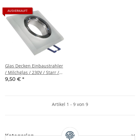
AUSVERKAUFT
Glas Decken Einbaustrahler
/ Milchglas / 230V / Starr /
90x90mm / für 50mm
9,50 €
*
Leuchtmittel
Artikel 1 - 9 von 9
Kategorien