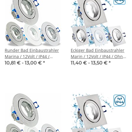
Runder Bad Einbaustrahler
Eckiger Bad Einbaustrahler
Marina / 12Volt / IP44 /
Marin / 12Volt / IP44 / Ohne
Ohne LED Leuchtmittel
LED Leuchtmittel
10,81 € -
13,00 €
*
11,40 € -
13,50 €
*