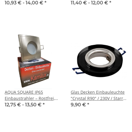
Leuchtmittel
Leuchtmittel
10,93 € -
14,00 €
*
11,40 € -
12,00 €
*
AQUA SQUARE IP65
Glas Decken Einbauleuchte
Einbaustrahler – Rostfrei,
"Crystal R90" / 230V / Starr /
82×82 mm, GU10 & MR16
Ø=90mm / für 50mm
12,75 € -
13,50 €
*
9,90 €
*
Leuchtmittel / Schwarz