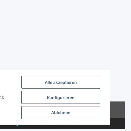
Alle akzeptieren
,
Konfigurieren
ck-
Powered by
JTL-Shop
Ablehnen
wertungen ansehen