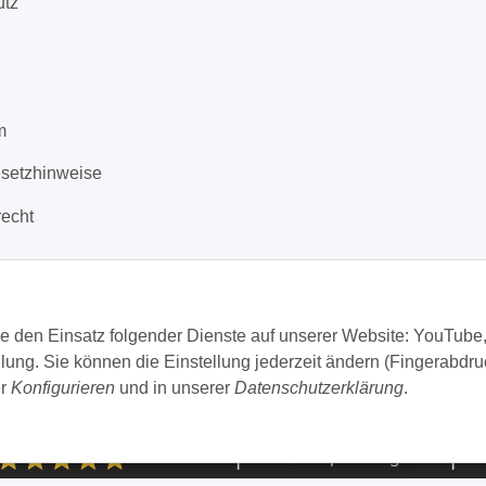
utz
m
esetzhinweise
recht
Sie den Einsatz folgender Dienste auf unserer Website: YouTube
ng. Sie können die Einstellung jederzeit ändern (Fingerabdru
er
Konfigurieren
und in unserer
Datenschutzerklärung
.
123-Haustechnik - Thorsten Dickau
|
|
SEHR GUT
100% Empfehlungsrate
Be