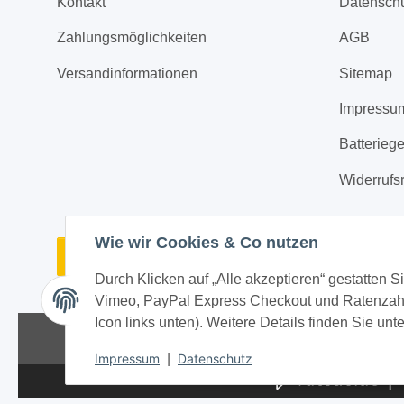
Kontakt
Datensch
Zahlungsmöglichkeiten
AGB
Versandinformationen
Sitemap
Impressu
Batterieg
Widerrufs
Wie wir Cookies & Co nutzen
Vertrag widerrufen
Durch Klicken auf „Alle akzeptieren“ gestatten 
* Alle Preise inkl. gesetzlicher USt., zzgl.
Versand
Vimeo, PayPal Express Checkout und Ratenzahlu
Icon links unten). Weitere Details finden Sie unt
© 
Impressum
|
Datenschutz
|