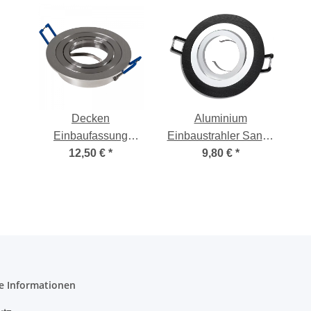
Decken
Aluminium
Einbaufassung
Einbaustrahler Sandy
Sandy 12V und 230V,
12,50 €
*
/ 12V und 230V /
9,80 €
*
OHNE Leuchtmittel,
Schwarz / OHNE
schwenkbar, drehbar
Leuchtmittel
e Informationen