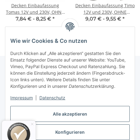
Decken Einbaufassung
Decken Einbaufassung Timo
Tomas 12V und 230V, OHNE
12V und 230V, OHNE
Leuchtmittel, Schwenkbar
Leuchtmittel, Schwenkbar
7,84 € -
8,25 €
*
9,07 € -
9,55 €
*
Wie wir Cookies & Co nutzen
Durch Klicken auf „Alle akzeptieren“ gestatten Sie den
Einsatz folgender Dienste auf unserer Website: YouTube,
Vimeo, PayPal Express Checkout und Ratenzahlung. Sie
können die Einstellung jederzeit ändern (Fingerabdruck-
Informationen
Icon links unten). Weitere Details finden Sie unter
Konfigurieren
und in unserer
Datenschutzerklärung
.
Gesetzliche Informationen
Impressum
|
Datenschutz
Alle akzeptieren
Konfigurieren
Vertrag widerrufen