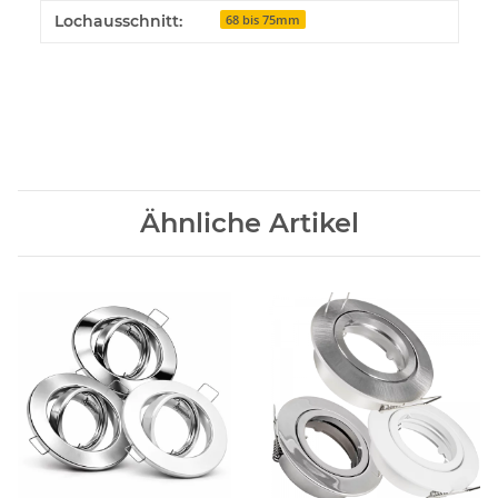
Produkteigenschaft
Wert
Lochausschnitt:
68 bis 75mm
Ähnliche Artikel