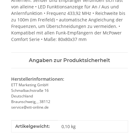
Anlernen: Sender und Empfänger verbinden sich fast
von alleine • LED Funktionsanzeige für An / Aus und
Anlernfunktion • Frequenz 433,92 MHz • Reichweite bis
zu 100m (im Freifeld) • automatische Angleichung der
Frequenzen, um Überschneidungen zu vermeiden. •
Kompatibel mit allen Funk-Empfängern der McPower
Comfort Serie • Maße: 80x80x37 mm
Angaben zur Produktsicherheit
Herstellerinformationen:
ETT Marketing GmbH
Schmalbachstraße 16
Deutschland
Braunschweig, , 38112
service@ett-online.de
Produkteigenschaft
Wert
Artikelgewicht:
0,10
kg