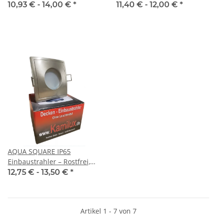
Leuchtmittel
Leuchtmittel
10,93 € -
14,00 €
*
11,40 € -
12,00 €
*
AQUA SQUARE IP65
Einbaustrahler – Rostfrei,
82×82 mm, GU10 & MR16
12,75 € -
13,50 €
*
Artikel 1 - 7 von 7