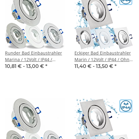
Runder Bad Einbaustrahler
Eckiger Bad Einbaustrahler
Marina / 12Volt / IP44 /
Marin / 12Volt / IP44 / Ohne
Ohne LED Leuchtmittel
LED Leuchtmittel
10,81 € -
13,00 €
*
11,40 € -
13,50 €
*