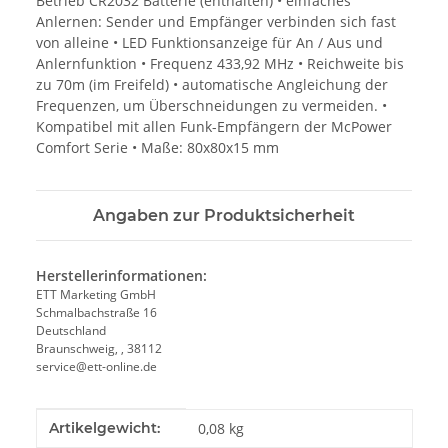
Betrieb CR2032 Batterie (enthalten) • einfaches
Anlernen: Sender und Empfänger verbinden sich fast
von alleine • LED Funktionsanzeige für An / Aus und
Anlernfunktion • Frequenz 433,92 MHz • Reichweite bis
zu 70m (im Freifeld) • automatische Angleichung der
Frequenzen, um Überschneidungen zu vermeiden. •
Kompatibel mit allen Funk-Empfängern der McPower
Comfort Serie • Maße: 80x80x15 mm
Angaben zur Produktsicherheit
Herstellerinformationen:
ETT Marketing GmbH
Schmalbachstraße 16
Deutschland
Braunschweig, , 38112
service@ett-online.de
Produkteigenschaft
Wert
Artikelgewicht:
0,08
kg