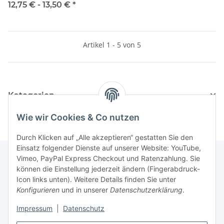
82×82 mm, GU10 & MR16
12,75 € -
13,50 €
*
Artikel 1 - 5 von 5
Kategorien
Wie wir Cookies & Co nutzen
Durch Klicken auf „Alle akzeptieren“ gestatten Sie den
Einsatz folgender Dienste auf unserer Website: YouTube,
Vimeo, PayPal Express Checkout und Ratenzahlung. Sie
können die Einstellung jederzeit ändern (Fingerabdruck-
Informationen
Icon links unten). Weitere Details finden Sie unter
Konfigurieren
und in unserer
Datenschutzerklärung
.
Gesetzliche Informationen
Impressum
|
Datenschutz