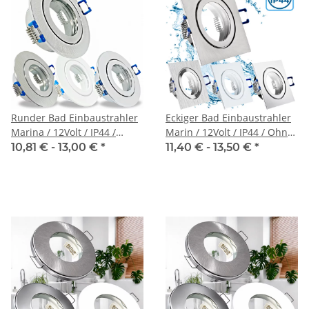
Runder Bad Einbaustrahler
Eckiger Bad Einbaustrahler
Marina / 12Volt / IP44 /
Marin / 12Volt / IP44 / Ohne
Ohne LED Leuchtmittel
LED Leuchtmittel
10,81 € -
13,00 €
*
11,40 € -
13,50 €
*